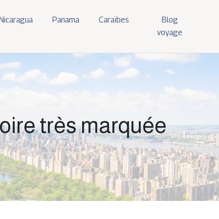
Nicaragua
Panama
Caraïbes
Blog
voyage
toire très marquée