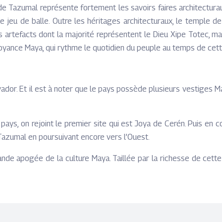
 Tazumal représente fortement les savoirs faires architectura
 jeu de balle. Outre les héritages architecturaux, le temple d
s artefacts dont la majorité représentent le Dieu Xipe Totec, mai
oyance Maya, qui rythme le quotidien du peuple au temps de cette 
dor. Et il est à noter que le pays possède plusieurs vestiges M
pays, on rejoint le premier site qui est Joya de Cerén. Puis en c
e Tazumal en poursuivant encore vers l’Ouest.
 apogée de la culture Maya. Taillée par la richesse de cette civ